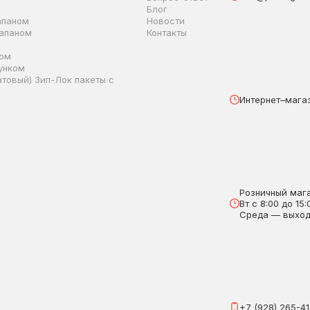
Блог
апаном
Новости
лапаном
Контакты
ком
унком
товый) Зип-Лок пакеты с
Интернет–магаз
Розничный мага
Вт с 8:00 до 15:
Среда — выхо
+7 (928) 265-4