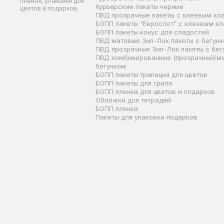
пленок, упаковки для
Курьерские пакеты черные
цветов и подарков.
ПВД прозрачные пакеты с клеевым кл
БОПП пакеты "Еврослот" с клеевым к
БОПП пакеты конус для сладостей
ПВД матовые Зип-Лок пакеты с бегун
ПВД прозрачные Зип-Лок пакеты с бег
ПВД комбинированные (прозрачный/ма
бегунком
БОПП пакеты трапеция для цветов
БОПП пакеты для гриля
БОПП пленка для цветов и подарков
Обложки для тетрадей
БОПП пленка
Пакеты для упаковки подарков