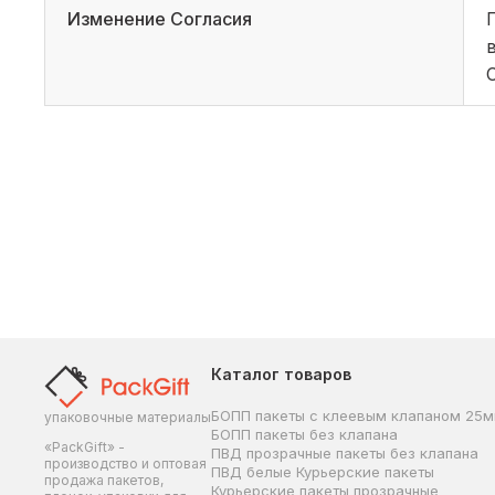
Изменение Согласия
Каталог товаров
БОПП пакеты с клеевым клапаном 25
упаковочные материалы
БОПП пакеты без клапана
«PackGift» -
ПВД прозрачные пакеты без клапана
производство и оптовая
ПВД белые Курьерские пакеты
продажа пакетов,
Курьерские пакеты прозрачные