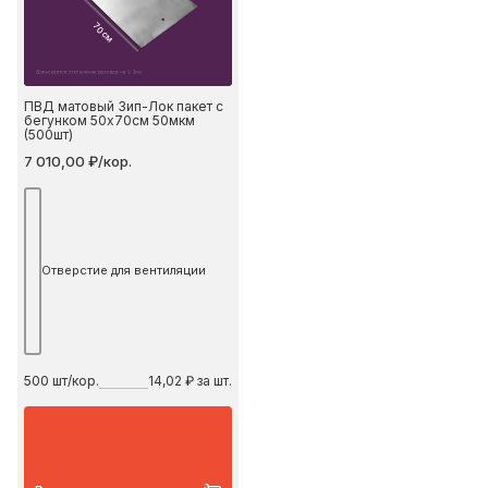
70 см
ПВД матовый Зип-Лок пакет с
бегунком 50х70см 50мкм
(500шт)
7 010,00 ₽/кор.
Отверстие для вентиляции
500
шт/кор.
14,02 ₽ за шт.