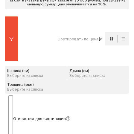
На сайте указаны цены при заказе от 20 000 рублей, при заказе на
меньшую сумму цена увеличивается на 20%.
Сортировать по цене
Вид карто
Вид 
Ширина (см)
Длина (см)
Толщина (мкм)
Подробнее
Отверстие для вентиляции