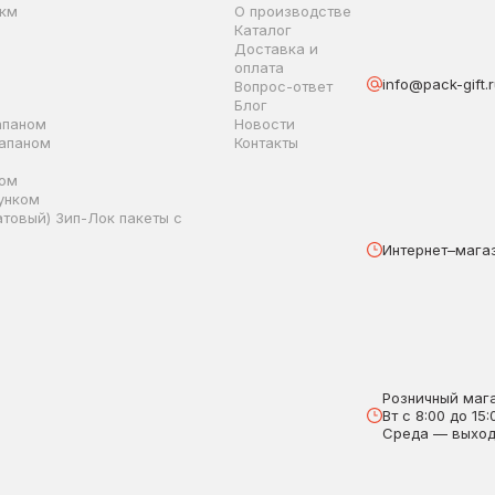
мкм
О производстве
Каталог
Доставка и
оплата
info@pack-gift.
Вопрос-ответ
Блог
апаном
Новости
лапаном
Контакты
ком
унком
товый) Зип-Лок пакеты с
Интернет–магаз
Розничный мага
Вт с 8:00 до 15:
Среда — выхо