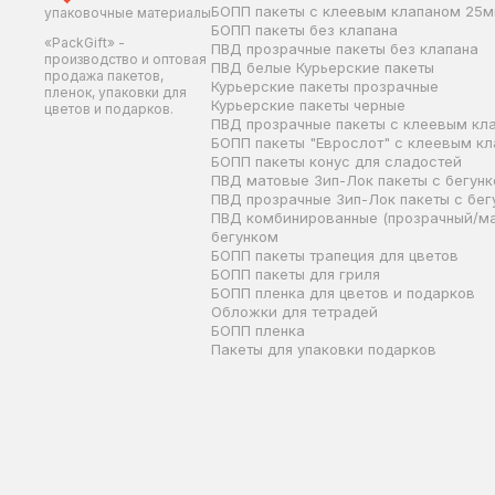
БОПП пакеты с клеевым клапаном 25
упаковочные материалы
БОПП пакеты без клапана
«PackGift» -
ПВД прозрачные пакеты без клапана
производство и оптовая
ПВД белые Курьерские пакеты
продажа пакетов,
Курьерские пакеты прозрачные
пленок, упаковки для
Курьерские пакеты черные
цветов и подарков.
ПВД прозрачные пакеты с клеевым кл
БОПП пакеты "Еврослот" с клеевым к
БОПП пакеты конус для сладостей
ПВД матовые Зип-Лок пакеты с бегун
ПВД прозрачные Зип-Лок пакеты с бег
ПВД комбинированные (прозрачный/ма
бегунком
БОПП пакеты трапеция для цветов
БОПП пакеты для гриля
БОПП пленка для цветов и подарков
Обложки для тетрадей
БОПП пленка
Пакеты для упаковки подарков