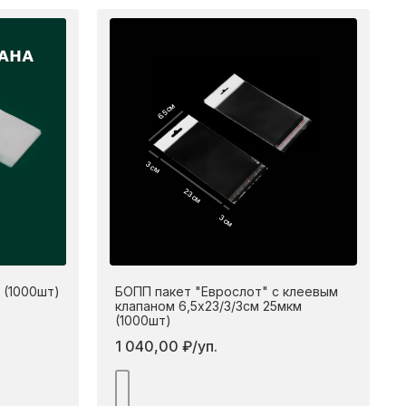
6.5 см
3 см
23 см
3 см
 (1000шт)
БОПП пакет "Еврослот" с клеевым
клапаном 6,5х23/3/3см 25мкм
(1000шт)
1 040,00 ₽/уп.
дробнее
Подробнее