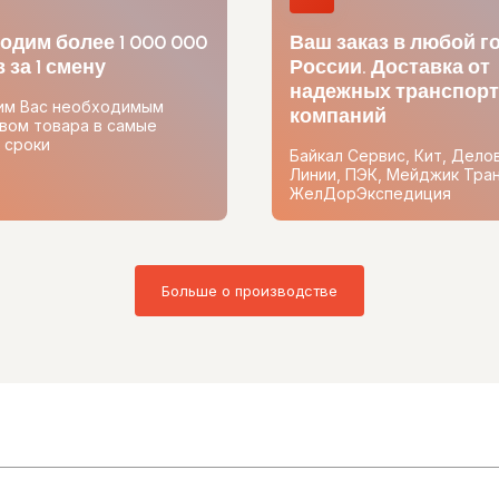
одим более 1 000 000
Ваш заказ в любой г
 за 1 смену
России. Доставка от
надежных транспор
им Вас необходимым
компаний
вом товара в самые
 сроки
Байкал Сервис, Кит, Дело
Линии, ПЭК, Мейджик Тран
ЖелДорЭкспедиция
Больше о производстве