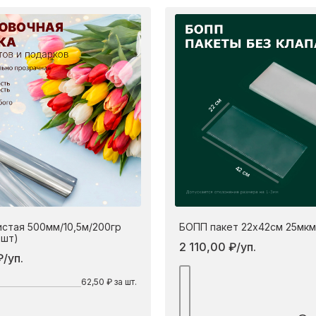
22 см
42 см
истая 500мм/10,5м/200гр
БОПП пакет 22х42см 25мкм
0шт)
2 110,00 ₽/уп.
/уп.
По
62,50 ₽ за шт.