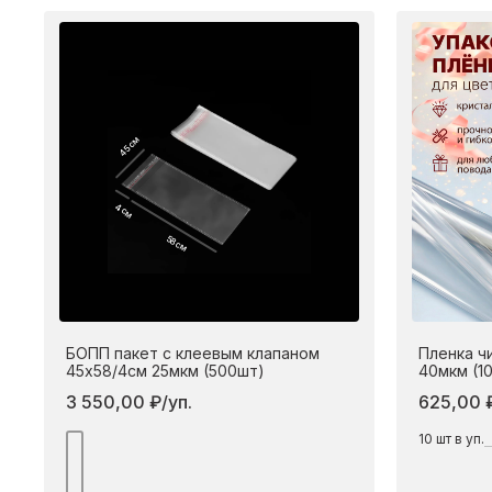
45 см
4 см
58 см
БОПП пакет с клеевым клапаном
Пленка ч
45х58/4см 25мкм (500шт)
40мкм (1
3 550,00 ₽/уп.
625,00 ₽
10
шт в уп.
Подробнее