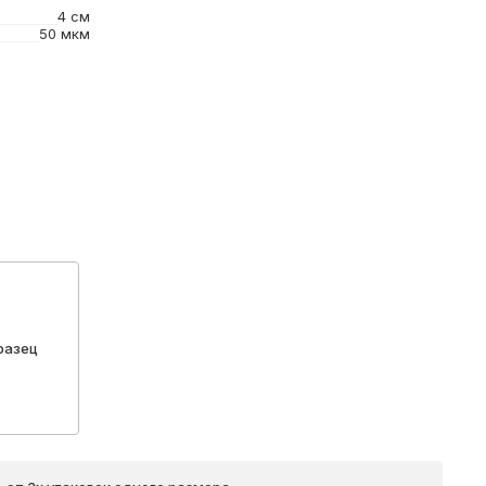
4 см
50 мкм
разец