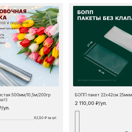
22 см
42 см
истая 500мм/10,5м/200гр
БОПП пакет 22х42см 25мкм
0шт)
2 110,00 ₽/уп.
/уп.
По
62,50 ₽ за шт.