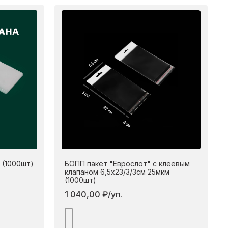
6.5 см
3 см
23 см
3 см
 (1000шт)
БОПП пакет "Еврослот" с клеевым
клапаном 6,5х23/3/3см 25мкм
(1000шт)
1 040,00 ₽/уп.
дробнее
Подробнее