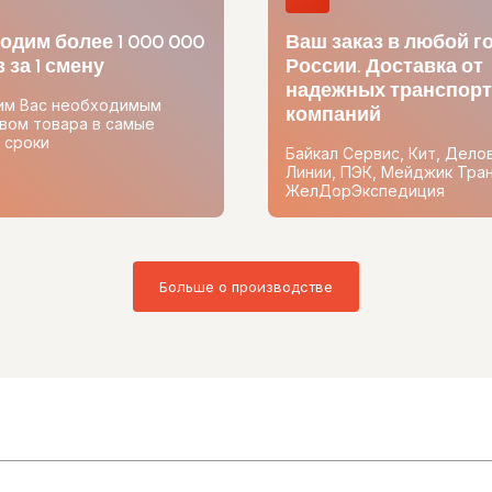
одим более 1 000 000
Ваш заказ в любой г
 за 1 смену
России. Доставка от
надежных транспор
им Вас необходимым
компаний
вом товара в самые
 сроки
Байкал Сервис, Кит, Дело
Линии, ПЭК, Мейджик Тран
ЖелДорЭкспедиция
Больше о производстве