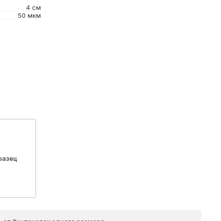
4 см
50 мкм
разец