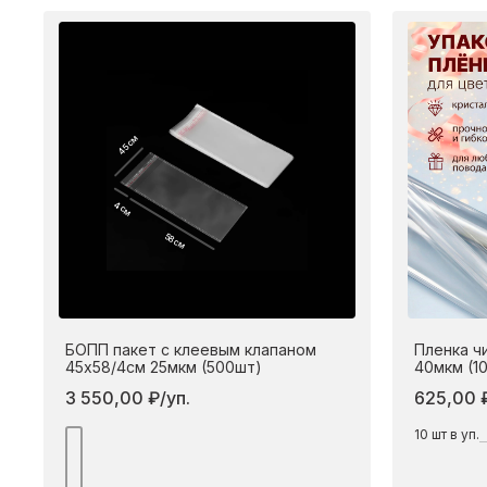
45 см
4 см
58 см
БОПП пакет с клеевым клапаном
Пленка ч
45х58/4см 25мкм (500шт)
40мкм (1
3 550,00 ₽/уп.
625,00 ₽
10
шт в уп.
Подробнее