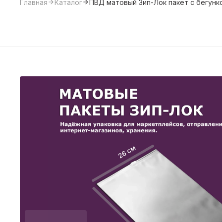
Главная
Каталог
ПВД матовый Зип-Лок пакет с бегунк
26 см