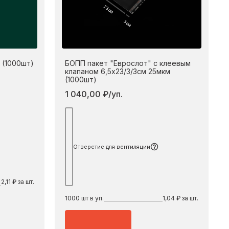
23 см
3 см
 (1000шт)
БОПП пакет "Еврослот" с клеевым
клапаном 6,5х23/3/3см 25мкм
(1000шт)
1 040,00 ₽/уп.
дробнее
Подробнее
Отверстие для вентиляции
2,11 ₽ за шт.
1000
шт в уп.
1,04 ₽ за шт.