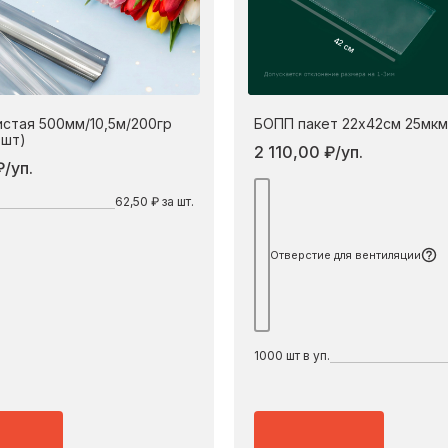
42 см
истая 500мм/10,5м/200гр
БОПП пакет 22х42см 25мкм
0шт)
2 110,00 ₽/уп.
/уп.
По
62,50 ₽ за шт.
Отверстие для вентиляции
1000
шт в уп.