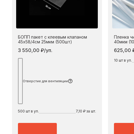
58 см
БОПП пакет с клеевым клапаном
Пленка ч
45х58/4см 25мкм (500шт)
40мкм (1
3 550,00 ₽/уп.
625,00 ₽
10
шт в уп.
Подробнее
Отверстие для вентиляции
500
шт в уп.
7,10 ₽ за шт.