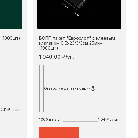
23 см
3 см
 (1000шт)
БОПП пакет "Еврослот" с клеевым
клапаном 6,5х23/3/3см 25мкм
(1000шт)
1 040,00 ₽/уп.
дробнее
Подробнее
Отверстие для вентиляции
2,11 ₽ за шт.
1000
шт в уп.
1,04 ₽ за шт.