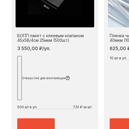
58 см
БОПП пакет с клеевым клапаном
Пленка ч
45х58/4см 25мкм (500шт)
40мкм (1
3 550,00 ₽/уп.
625,00 ₽
10
шт в уп.
Подробнее
Отверстие для вентиляции
500
шт в уп.
7,10 ₽ за шт.