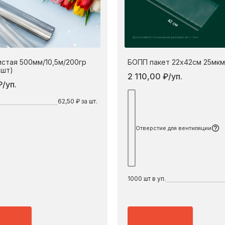
42 см
истая 500мм/10,5м/200гр
БОПП пакет 22х42см 25мкм
0шт)
2 110,00 ₽/уп.
/уп.
По
62,50 ₽ за шт.
Отверстие для вентиляции
1000
шт в уп.