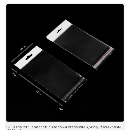
6.5 см
3 см
23 см
3 см
БОПП пакет "Еврослот" с клеевым клапаном 6,5х23/3/3см 25мкм