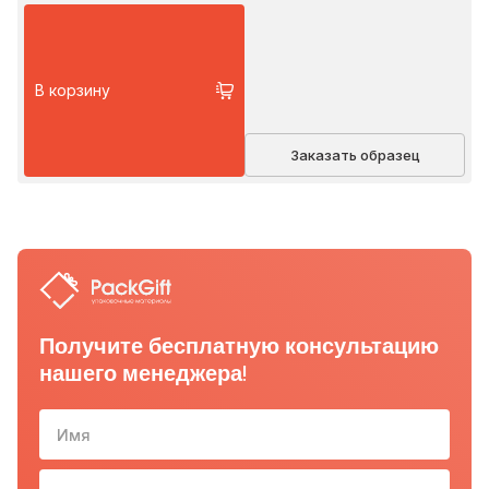
В корзину
Заказать образец
Получите бесплатную консультацию
нашего менеджера!
Имя
Телефон
10-з