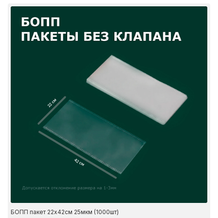
22 см
42 см
БОПП пакет 22х42см 25мкм (1000шт)