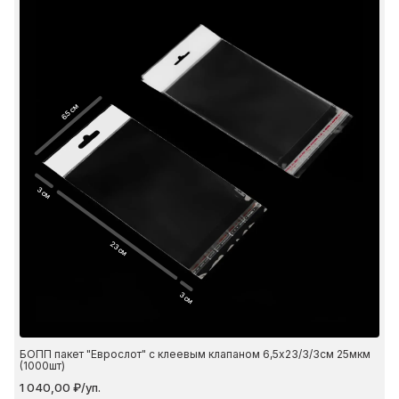
6.5 см
3 см
23 см
3 см
БОПП пакет "Еврослот" с клеевым клапаном 6,5х23/3/3см 25мкм
(1000шт)
1 040,00 ₽/уп.